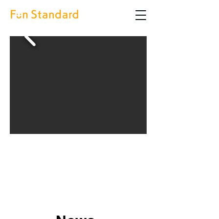
「外に出るだけで汗だく…」酷暑日の
救世主！4カ月で36,000個突破の-13℃
かぶる冷感タオル
2026年6月25日