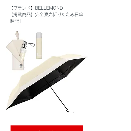
  【ブランド】BELLEMOND
  【掲載商品】完全遮光折りたたみ日傘
「晴雫」