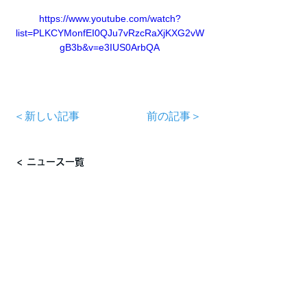
https://www.youtube.com/watch?
list=PLKCYMonfEI0QJu7vRzcRaXjKXG2vW
gB3b&v=e3IUS0ArbQA
＜新しい記事
前の記事＞
< ニュース一覧
〒816-0954 福岡県大野城市紫台16-6 パセオ
南ヶ丘1F 1001