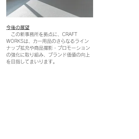
今後の展望
　この新事務所を拠点に、CRAFT 
WORKSは、カー用品のさらなるライン
ナップ拡充や商品撮影・プロモーション
の強化に取り組み、ブランド価値の向上
を目指してまいります。
今後もお客様の声に耳を傾け、日常にワ
クワクを　心が躍る・生活を豊かにする
商品を企画・開発していきます。
お客様に「ファン」になっていただける
よう、社員一同全力で取り組んでまいり
ますので、引き続きご期待ください！
◾️CRAFT WORKS(クラフトワークス）公
式楽天店舗
https://www.rakuten.co.jp/auto1direct/