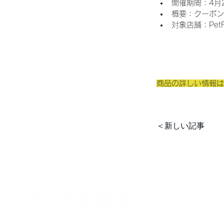
開催期間：4月2
概要：クーポン
対象店舗：Pe
商品の詳しい情報は
＜新しい記事
〒816-0954 福岡県大野城市紫台16-6 パセオ南ヶ丘