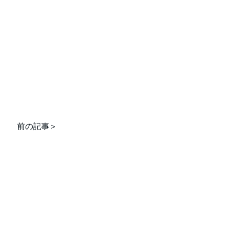
前の記事＞
any
service
news
recruit
blog
contact