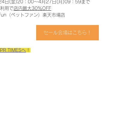
4日(金)20：00～4月27日(月)09：59まで
利用で
店内最大30％OFF
tFun（ペットファン）楽天市場店
セール会場はこちら！
PR TIMESへ
！
home
comp
1F 1001