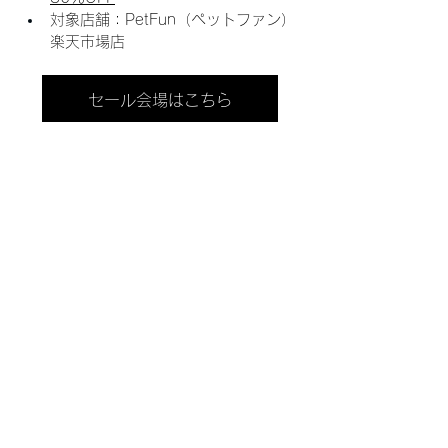
対象店舗：PetFun（ペットファン）
楽天市場店
セール会場はこちら
＜新しい記事
前の記事＞
商品の詳しい情報は
PR TIMESへ！
< ニュース一覧
〒816-0954 福岡県大野城市紫台16-6 パセオ
南ヶ丘1F 1001