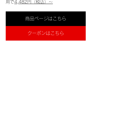
用で
4,482円（税込）〜
商品ページはこちら
クーポンはこちら
商品の詳しい情報は
PR TIMES
へ！
＜新しい記事
前の記事＞
< ニュース一覧
〒816-0954 福岡県大野城市紫台16-6 パセオ
南ヶ丘1F 1001