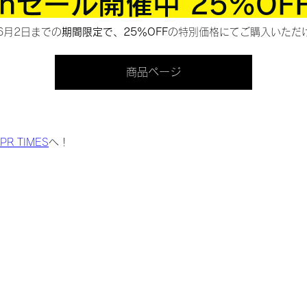
onセール開催中 25%OF
6月2日までの
期間限定で、25％OFF
の特別価格にてご購入いただ
商品ページ
PR TIMES
へ！