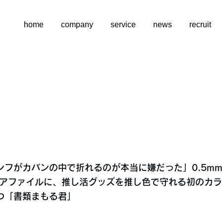
home
company
service
news
recruit
ンフがカバンの中で折れるのが本当に嫌だった」0.5m
リアファイルに、推し活グッズを推し色で守れる初のカ
つ「書類まもる君」