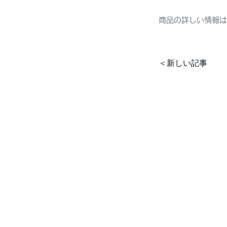
商品の詳しい情報は
＜新しい記事
〒816-0954 福岡県大野城市紫台16-6 パセオ南ヶ丘