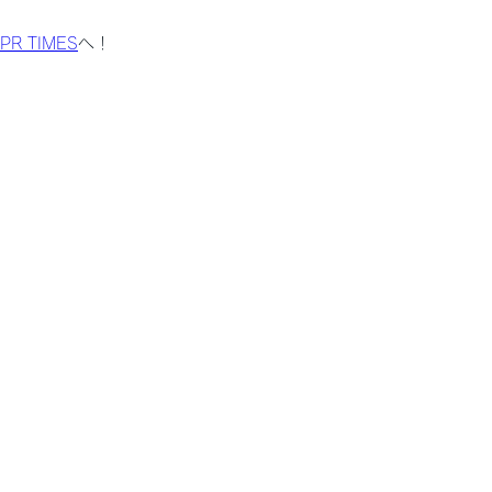
PR TIMES
へ！
home
comp
1F 1001
プライバシーポリ
©2022 Fun Standard