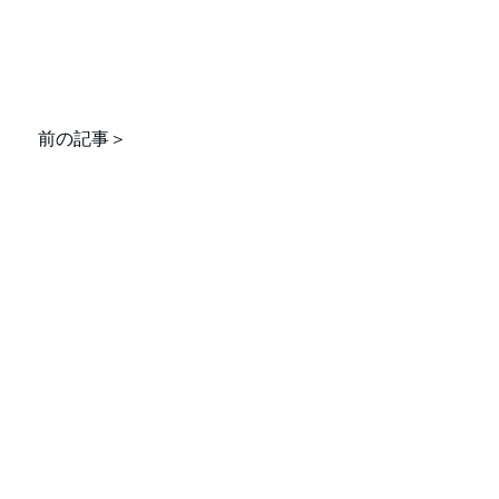
前の記事＞
any
service
news
recruit
blog
contact
シー ｜ 特定商取引法に基づく表記
 all Rights Reserved.