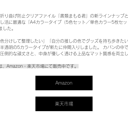
折り曲げ防止クリアファイル「書類まもる君」の新ラインナップ
し活に最適な「A4カラータイプ（5色セット／単色カラー5枚セット
ました。
色分けして整理したい」「自分の推しの色でグッズを持ち歩きた
半透明の5カラータイプが新たに仲間入りしました。 カバンの中
圧倒的な頑丈さと、中身が優しく透ける上品なマット質感を両立
は、Amazon・楽天市場にて販売中です。
Amazon
楽天市場