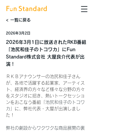
< 一覧に戻る
2026年3月2日
2026年3月1日に放送されたRKB番組
「池尻和佳子のトコワカ」にFun
Standard株式会社 大屋良介代表が出
演！
ＲＫＢアナウンサーの池尻和佳子さん
が、各地で活躍する起業家、アーティス
ト、経済界の方々など様々な分野の方々
をスタジオに招き、熱いトークセッショ
ンをおこなう番組「
池尻和佳子のトコワ
カ
」に、弊社代表・大屋が出演しまし
た！
弊社の創設からワクワクな商品展開の裏