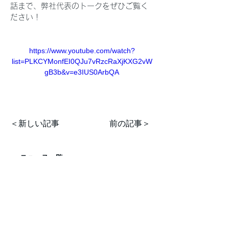
話まで、弊社代表のトークをぜひご覧く
ださい！
https://www.youtube.com/watch?
list=PLKCYMonfEI0QJu7vRzcRaXjKXG2vW
gB3b&v=e3IUS0ArbQA
＜新しい記事
前の記事＞
< ニュース一覧
〒816-0954 福岡県大野城市紫台16-6 パセオ
南ヶ丘1F 1001