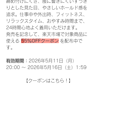
締め付けにくさ、服に響きにくいすっき
りとした見た目、やさしいホールド感を
追求。仕事中や外出時、フィットネス、
リラックスタイム、おやすみ時間まで、
24時間心地よく着用いただけます。
発売を記念して、楽天市場で対象商品に
使える 
5
5％OFFクーポン
 を配布中で
す。
有効期間
：
2026年5月11日（月）
20:00 ～ 2026年5月16日（土）1:59
【クーポンはこちら！】
楽天市場公式ショップ
商品の詳しい情報は
PR TIMES
へ！
＜新しい記事
前の記事＞