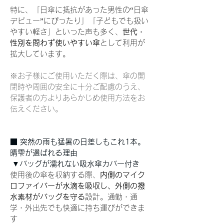
特に、「日傘に抵抗があった男性の“日傘
デビュー”にぴったり」「子どもでも扱い
やすい軽さ」といった声も多く、
世代・
性別を問わず使いやすい傘
として利用が
拡大しています。
※お子様にご使用いただく際は、傘の開
閉時や周囲の安全に十分ご配慮のうえ、
保護者の方よりあらかじめ使用方法をお
伝えください。
■ 突然の雨も猛暑の日差しもこれ1本。
晴雫が選ばれる理由 
 ▼バッグが濡れない吸水傘カバー付き 
使用後の傘を収納する際、
内側のマイク
ロファイバーが水滴を吸収し、外側の撥
水素材がバッグを守る
設計。通勤・通
学・外出先でも快適に持ち運びができま
す