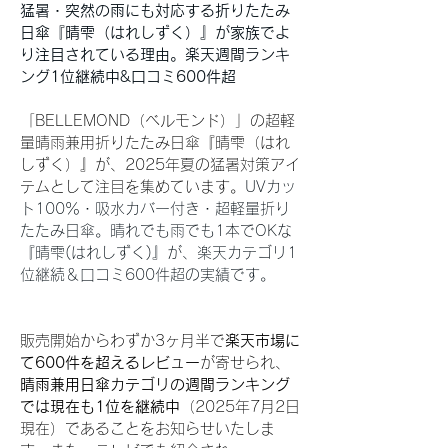
猛暑・突然の雨にも対応する折りたたみ
日傘『晴雫（はれしずく）』が家族でよ
り注目されている理由。楽天週間ランキ
ング1位継続中&口コミ600件超
「BELLEMOND（ベルモンド）」の超軽
量晴雨兼用折りたたみ日傘『晴雫（はれ
しずく）』が、2025年夏の猛暑対策アイ
テムとして注目を集めています。
UVカッ
ト100％・吸水カバー付き・超軽量折り
たたみ日傘。晴れでも雨でも1本でOKな
『晴雫(はれしずく)』が、楽天カテゴリ1
位継続＆口コミ600件超の実績です。
販売開始からわずか3ヶ月半で
楽天市場に
て600件を超えるレビュー
が寄せられ、
晴雨兼用日傘カテゴリの週間ランキング
では現在も1位を継続中
（2025年7月2日
現在）であることをお知らせいたしま