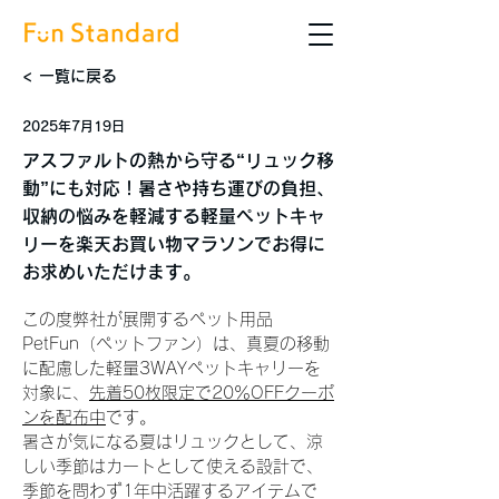
< 一覧に戻る
2025年7月19日
アスファルトの熱から守る“リュック移
動”にも対応！暑さや持ち運びの負担、
収納の悩みを軽減する軽量ペットキャ
リーを楽天お買い物マラソンでお得に
お求めいただけます。
この度弊社が展開するペット用品
PetFun（ペットファン）は、真夏の移動
に配慮した軽量3WAYペットキャリーを
対象に、
先着50枚限定で20％OFFクーポ
ンを配布中
です。
暑さが気になる夏はリュックとして、涼
しい季節はカートとして使える設計で、
季節を問わず1年中活躍するアイテムで