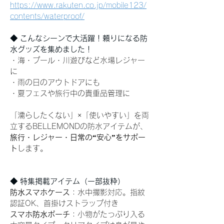
https://www.rakuten.co.jp/mobile123/
contents/waterproof/
◆ こんなシーンで大活躍！頼りになる防
水グッズを集めました！
・海・プール・川遊びなど水場レジャー
に
・雨の日のアウトドアにも
・夏フェスや旅行中の貴重品管理に
「濡らしたくない」×「使いやすい」を両
立するBELLEMONDの防水アイテムが、
旅行・レジャー・日常の“安心”をサポー
ト
します。
◆ 特集掲載アイテム（一部抜粋） 
防水スマホケース
：水中撮影対応。指紋
認証OK、首掛けストラップ付き
スマホ防水ポーチ
：小物がたっぷり入る