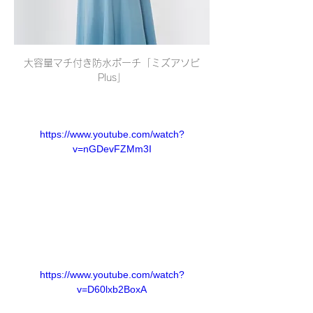
大容量マチ付き防水ポーチ「ミズアソビ
Plus」
https://www.youtube.com/watch?
v=nGDevFZMm3I
https://www.youtube.com/watch?
v=D60lxb2BoxA