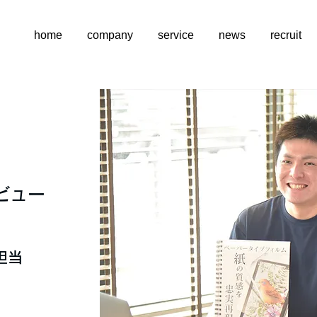
home
company
service
news
recruit
ビュー
担当