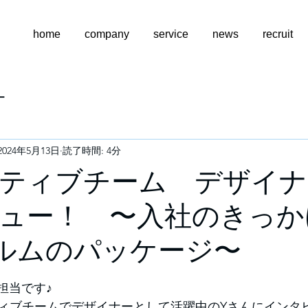
home
company
service
news
recruit
ー
2024年5月13日
読了時間: 4分
ティブチーム デザイナ
ュー！ 〜入社のきっか
フィルムのパッケージ〜
広報担当です♪
ィブチームでデザイナーとして活躍中のYさんにインタ