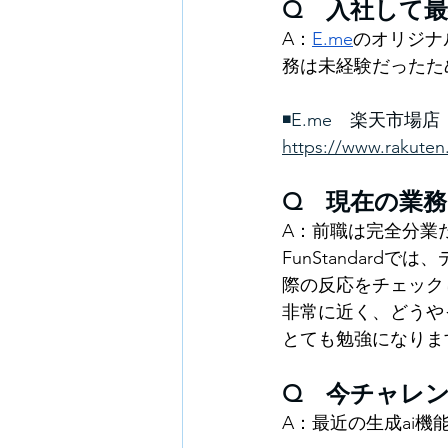
Q　入社して
A：
E.me
のオリジナ
務は未経験だったた
◾️E.me
　楽天市場店
https://www.rakuten
Q　現在の業
A：
前職は完全分業
FunStandar
際の反応をチェック
非常に近く、どうや
とても勉強になりま
Q　今チャレ
A：
最近の生成ai