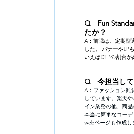
Q　Fun St
たか？
A：
前職は、定期型
した。 バナーやL
いえばDTPの割合
Q　今担当し
A：
ファッション雑
しています。楽天や
イン業務の他、商品
本当に簡単なコーデ
webページも作成し