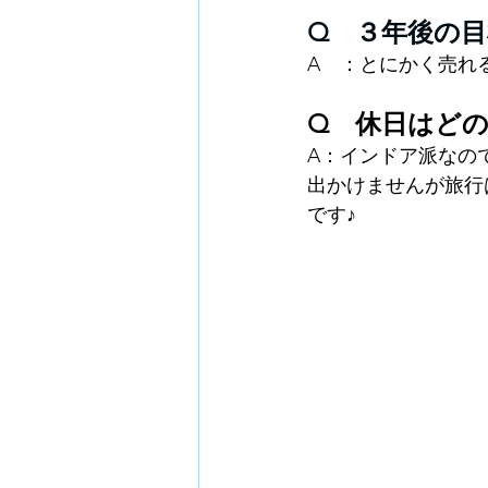
Q　３年後の
A　：
とにかく売れ
Q　休日はど
A：
インドア派なの
出かけませんが旅行
です♪