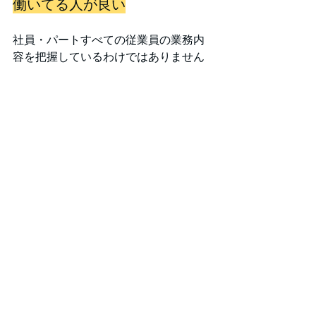
働いてる人が良い
社員・パートすべての従業員の業務内
容を把握しているわけではありません
が、自分の知っている限り、みんな自
身のミッションのために真面目に仕事
に取り組んでいます。
周りがやる気を持って仕事をしている
環境に身を置くと自分もやる気がでる
ので、そんな職場に居れるのは幸せな
ことだと思っています。
また、たくさんの人がいて、それぞれ
の考え方のもとに仕事しているので、
嫌な感じの同調圧力などもありませ
ん
。部活や飲み会、BBQなどは完全に
自由参加です。なので、そういった行
事が苦手な方やプライベートが忙しい