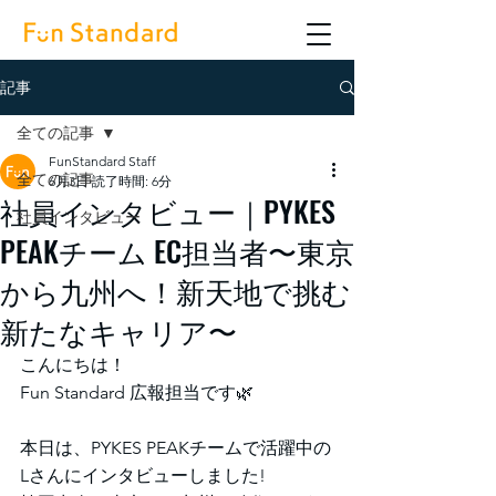
記事
全ての記事
FunStandard Staff
全ての記事
6月3日
読了時間: 6分
社員インタビュー｜PYKES
社員インタビュー
PEAKチーム EC担当者〜東京
から九州へ！新天地で挑む
新たなキャリア〜
こんにちは！
Fun Standard 広報担当です🌿
本日は、PYKES PEAKチームで活躍中の
Lさんにインタビューしました!