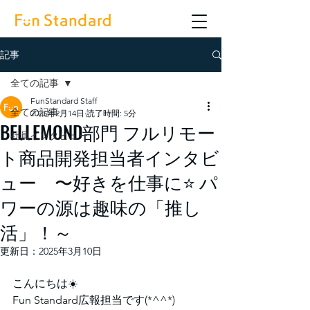
記事
全ての記事
FunStandard Staff
全ての記事
2025年2月14日
読了時間: 5分
BELLEMOND部門 フルリモー
社員インタビュー
ト商品開発担当者インタビ
ュー 〜好きを仕事に⭐️ パ
ワーの源は趣味の「推し
活」！～
更新日：
2025年3月10日
こんにちは☀️
Fun Standard広報担当です(*^^*)