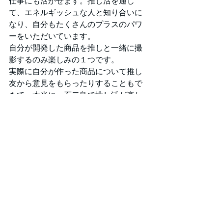
仕事にも活かせます。推し活を通じ
て、エネルギッシュな人と知り合いに
なり、自分もたくさんのプラスのパワ
ーをいただいています。
自分が開発した商品を推しと一緒に撮
影するのみ楽しみの１つです。
実際に自分が作った商品について推し
友から意見をもらったりすることもで
きて、本当に一石二鳥で推し活が楽し
いです♪
Q　Fun Standardはどんな会社だ
と思いますか？？
自分は外国人なのですが、会社にはい
ろんな国籍の方がいるので、とても安
心できます。
フルリモートの働きスタイルもあれ
ば、週に2.3回のリモート勤務もできる