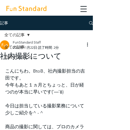
記事
全ての記事
FunStandard Staff
全ての記事
2022年11月22日
読了時間: 2分
社内撮影について
社員インタビュー
こんにちわ。BtoB、社内撮影担当の吉
田です。
今年もあと１ヵ月とちょっと、日が経
つのが本当に早いです(¯―¯٥)
今日は担当している撮影業務について
少しご紹介を^ - ^
商品の撮影に関しては、プロのカメラ